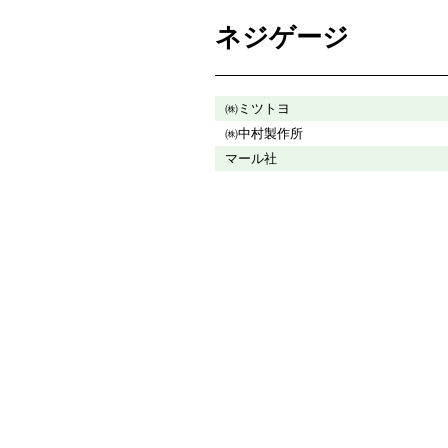
ネジゲージ
㈱ミツトヨ
㈱中村製作所
マール社