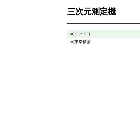
三次元測定機
㈱ミツトヨ
㈱東京精密