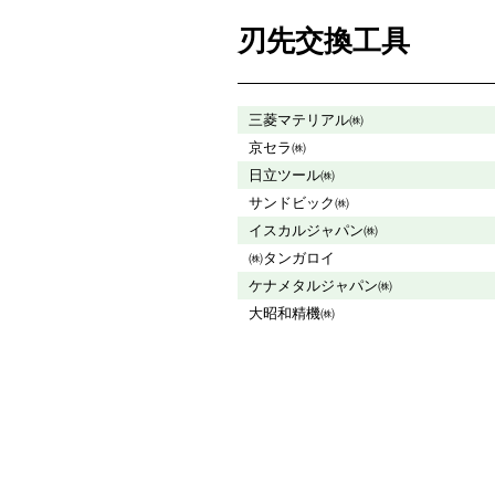
刃先交換工具
三菱マテリアル㈱
京セラ㈱
日立ツール㈱
サンドビック㈱
イスカルジャパン㈱
㈱タンガロイ
ケナメタルジャパン㈱
大昭和精機㈱